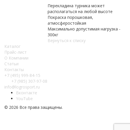
Перекладина турника может
располагаться на любой высоте
Покраска порошковая,
атмосферостойкая
Максимально допустимая нагрузка -
300кг
Вернуться к списку
Каталог
Прайс-лист
О Компании
Статьи
Контакты
+7 (495) 999-84-15
+7 (985) 307-97-08
info@logrosport.ru
Вконтакте
YouTube
© 2026 Все права защищены.
Создание и
продвижение сайтов
“Slon-Media”