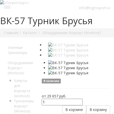
info@logrosport.ru
ВК-57 Турник Брусья
Главная
Каталог
Оборудование Воркаут (Workout)
Уличные
тренажеры
Оборудование
Воркаут
(Workout)
Хомуты
В наличии
для
воркаута
(workout)
от 29 657
руб.
Тренажеры
воркаут
В корзине
В корзину
(Workout)