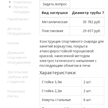
Комплексы
Задать вопрос
Проекты
площадок
Вид заглушки
Диаметр трубы 76
ПараВоркаут
Металлическая
30 782 руб.
Детское
Пластиковая
29 657 руб.
оборудование
Конструкция спортивного снаряда для
Качели
занятий воркаутом, покрыта
атмосферостойкой порошковой
Домашнее
краской, нанесенной методом
спортивное
электростатического напыления с
оборудование
последующим обжигом в печи.
Зрительские
Характеристики:
трибуны для
стадионов
Стойка 3,3м
2 шт.
Стойка 2,2м
2 шт.
Резиновая
плитка
Хомуты стальные
6 шт.