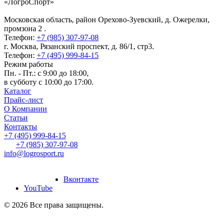
«ЛогроСпорт»
Московская область, район Орехово-Зуевский
,
д. Ожерелки,
промзона 2
.
Телефон:
+7 (985) 307-97-08
г. Москва
,
Рязанский проспект, д. 86/1, стр3
.
Телефон:
+7 (495) 999-84-15
Режим работы
Пн. - Пт.: с 9:00 до 18:00,
в субботу с 10:00 до 17:00.
Каталог
Прайс-лист
О Компании
Статьи
Контакты
+7 (495) 999-84-15
+7 (985) 307-97-08
info@logrosport.ru
дание и продвижение
йтов
“Slon-Media”
Вконтакте
YouTube
© 2026 Все права защищены.
Создание и продвижение