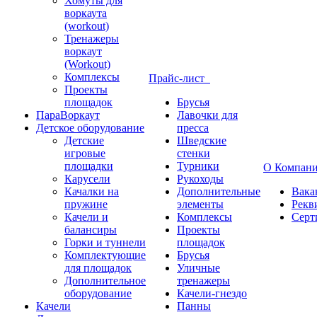
Хомуты для
воркаута
(workout)
Тренажеры
воркаут
(Workout)
Комплексы
Прайс-лист
Проекты
площадок
Брусья
ПараВоркаут
Лавочки для
Детское оборудование
пресса
Детские
Шведские
игровые
стенки
площадки
Турники
О Компан
Карусели
Рукоходы
Качалки на
Дополнительные
Вака
пружине
элементы
Рекв
Качели и
Комплексы
Серт
балансиры
Проекты
Горки и туннели
площадок
Комплектующие
Брусья
для площадок
Уличные
Дополнительное
тренажеры
оборудование
Качели-гнездо
Качели
Панны