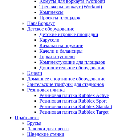
Хомуты для воркаута (workout)
Тренажеры воркаут (Workout)
Комплексы
Проекты площадок
ПараВоркаут
Детское оборудование
Детские игровые площадки
Карусели
Качалки на пружине
Качели и балансиры
Горки и туннели
Комплектующие для площадок
Дополнительное оборудование
Качели
Домашнее спортивное оборудование
Зрительские трибуны для стадионов
Резиновая плитка
Резиновая плитка Rubblex Active
Резиновая плитка Rubblex Sport
Резиновая плитка Rubblex Standart
Резиновая плитка Rubblex Target
Прайс-лист
Брусья
Лавочки для пресса
Шведские стенки