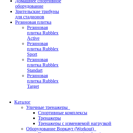
Домашнее спортивное
оборудование
Зрительские трибуны
для стадионов
Резиновая плитка
Резиновая
плитка Rubblex
Active
Резиновая
плитка Rubblex
Sport
Резиновая
плитка Rubblex
Standart
Резиновая
плитка Rubblex
Target
Каталог
Уличные тренажеры
Спортивные комплексы
Тренажеры
Тренажеры с изменяемой нагрузкой
Оборудование Воркаут (Workout)