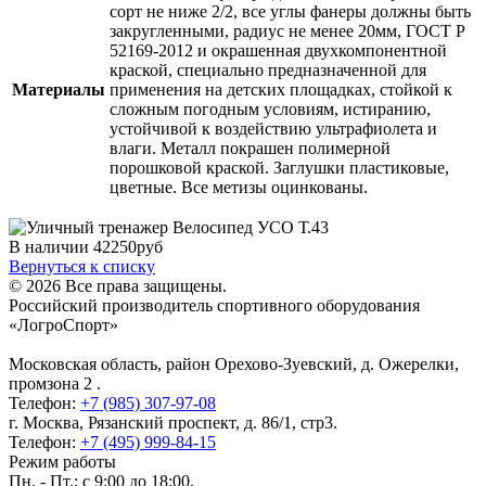
сорт не ниже 2/2, все углы фанеры должны быть
закругленными, радиус не менее 20мм, ГОСТ Р
52169-2012 и окрашенная двухкомпонентной
краской, специально предназначенной для
Материалы
применения на детских площадках, стойкой к
сложным погодным условиям, истиранию,
устойчивой к воздействию ультрафиолета и
влаги. Металл покрашен полимерной
порошковой краской. Заглушки пластиковые,
цветные. Все метизы оцинкованы.
В наличии
42250
руб
Вернуться к списку
© 2026 Все права защищены.
Российский производитель спортивного оборудования
«ЛогроСпорт»
Московская область, район Орехово-Зуевский
,
д. Ожерелки,
промзона 2
.
Телефон:
+7 (985) 307-97-08
г. Москва
,
Рязанский проспект, д. 86/1, стр3
.
Телефон:
+7 (495) 999-84-15
Режим работы
Пн. - Пт.: с 9:00 до 18:00,