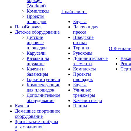
воркаут
(Workout)
Комплексы
Прайс-лист
Проекты
площадок
Брусья
ПараВоркаут
Лавочки для
Детское оборудование
пресса
Детские
Шведские
игровые
стенки
площадки
Турники
О Компан
Карусели
Рукоходы
Качалки на
Дополнительные
Вака
пружине
элементы
Рекв
Качели и
Комплексы
Серт
балансиры
Проекты
Горки и туннели
площадок
Комплектующие
Брусья
для площадок
Уличные
Дополнительное
тренажеры
оборудование
Качели-гнездо
Качели
Панны
Домашнее спортивное
оборудование
Зрительские трибуны
для стадионов