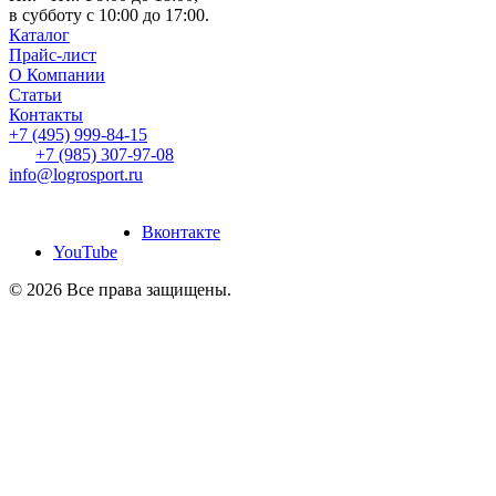
в субботу с 10:00 до 17:00.
Каталог
Прайс-лист
О Компании
Статьи
Контакты
+7 (495) 999-84-15
+7 (985) 307-97-08
info@logrosport.ru
дание и продвижение
йтов
“Slon-Media”
Вконтакте
YouTube
© 2026 Все права защищены.
Создание и продвижение
сайтов
“Slon-Media”