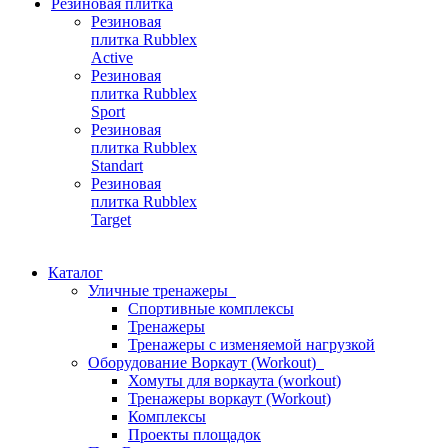
Резиновая плитка
Резиновая
плитка Rubblex
Active
Резиновая
плитка Rubblex
Sport
Резиновая
плитка Rubblex
Standart
Резиновая
плитка Rubblex
Target
Каталог
Уличные тренажеры
Спортивные комплексы
Тренажеры
Тренажеры с изменяемой нагрузкой
Оборудование Воркаут (Workout)
Хомуты для воркаута (workout)
Тренажеры воркаут (Workout)
Комплексы
Проекты площадок