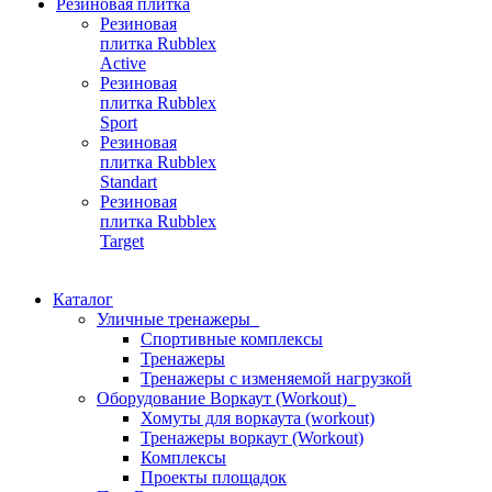
Резиновая плитка
Резиновая
плитка Rubblex
Active
Резиновая
плитка Rubblex
Sport
Резиновая
плитка Rubblex
Standart
Резиновая
плитка Rubblex
Target
Каталог
Уличные тренажеры
Спортивные комплексы
Тренажеры
Тренажеры с изменяемой нагрузкой
Оборудование Воркаут (Workout)
Хомуты для воркаута (workout)
Тренажеры воркаут (Workout)
Комплексы
Проекты площадок