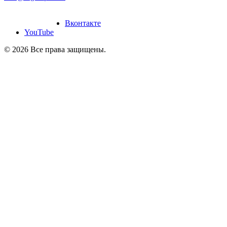
дание и продвижение
йтов
“Slon-Media”
Вконтакте
YouTube
© 2026 Все права защищены.
Создание и продвижение
сайтов
“Slon-Media”