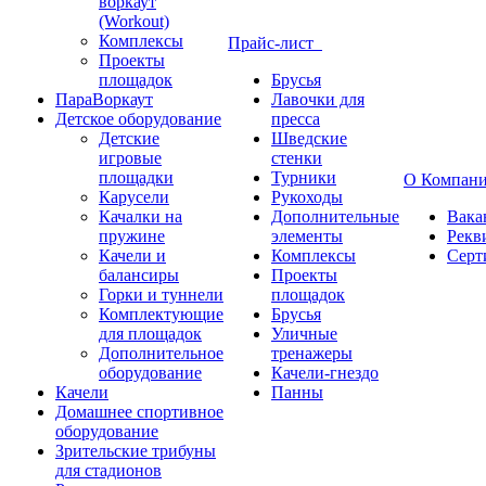
воркаут
(Workout)
Комплексы
Прайс-лист
Проекты
площадок
Брусья
ПараВоркаут
Лавочки для
Детское оборудование
пресса
Детские
Шведские
игровые
стенки
площадки
Турники
О Компан
Карусели
Рукоходы
Качалки на
Дополнительные
Вака
пружине
элементы
Рекв
Качели и
Комплексы
Серт
балансиры
Проекты
Горки и туннели
площадок
Комплектующие
Брусья
для площадок
Уличные
Дополнительное
тренажеры
оборудование
Качели-гнездо
Качели
Панны
Домашнее спортивное
оборудование
Зрительские трибуны
для стадионов