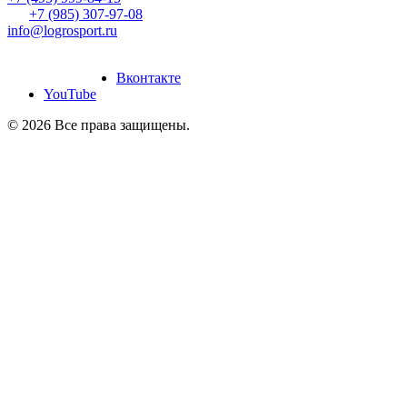
+7 (985) 307-97-08
info@logrosport.ru
дание и продвижение
йтов
“Slon-Media”
Вконтакте
YouTube
© 2026 Все права защищены.
Создание и продвижение
сайтов
“Slon-Media”