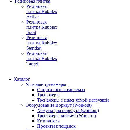
Резиновая плитка
Резиновая
плитка Rubblex
Active
Резиновая
плитка Rubblex
Sport
Резиновая
плитка Rubblex
Standart
Резиновая
плитка Rubblex
Target
Каталог
Уличные тренажеры
Спортивные комплексы
Тренажеры
Тренажеры с изменяемой нагрузкой
Оборудование Воркаут (Workout)
Хомуты для воркаута (workout)
Тренажеры воркаут (Workout)
Комплексы
Проекты площадок