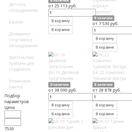
В наличии
Детское
от 25 113 руб.
воркаут
оборудование
Горизонт
В наличии
В корзину
Качели
от 7 530 руб.
В корзине
Домашнее
В корзину
спортивное
оборудование
В корзине
Зрительские
трибуны для
стадионов
ВК-19 Двойной
ВК-22 Комплекс
треугольник
турников Звезда
Резиновая
В наличии
В наличии
плитка
от 38 090 руб.
от 28 878 руб.
Подбор
параметров
В корзину
В корзину
Цена
В корзине
В корзине
7530