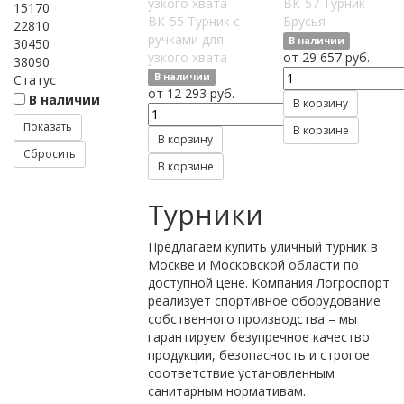
ВК-57 Турник
15170
ВК-55 Турник с
Брусья
22810
ручками для
В наличии
30450
узкого хвата
от 29 657 руб.
38090
В наличии
Статус
от 12 293 руб.
В наличии
В корзину
В корзине
В корзину
В корзине
Турники
Предлагаем купить уличный турник в
Москве и Московской области по
доступной цене. Компания Логроспорт
реализует спортивное оборудование
собственного производства – мы
гарантируем безупречное качество
продукции, безопасность и строгое
соответствие установленным
санитарным нормативам.