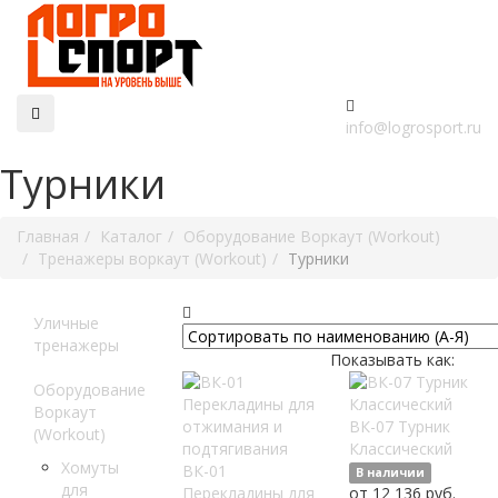
info@logrosport.ru
Турники
Главная
Каталог
Оборудование Воркаут (Workout)
Тренажеры воркаут (Workout)
Турники
Уличные
тренажеры
Показывать как:
Оборудование
Воркаут
ВК-07 Турник
(Workout)
Классический
Хомуты
ВК-01
В наличии
для
Перекладины для
от 12 136 руб.