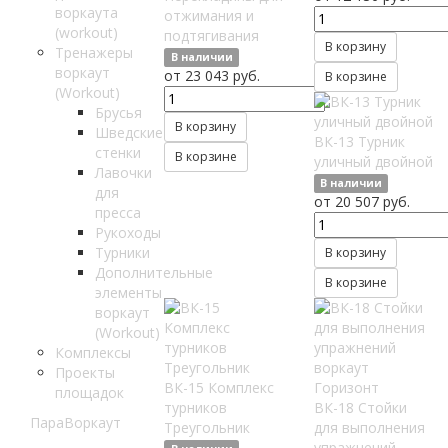
воркаута
отжимания и
(workout)
подтягивания
В корзину
Тренажеры
В наличии
воркаут
от 23 043 руб.
В корзине
(Workout)
Брусья
В корзину
Шведские
ВК-13 Турник
стенки
В корзине
уличный двойной
Лавочки
В наличии
для
от 20 507 руб.
пресса
Рукоходы
Турники
В корзину
Дополнительные
В корзине
элементы
воркаут
(Workout)
Комплексы
Проекты
ВК-15 Комплекс
площадок
турников
ВК-18 Стойки
ПараВоркаут
Треугольник
для выполнения
упражнений